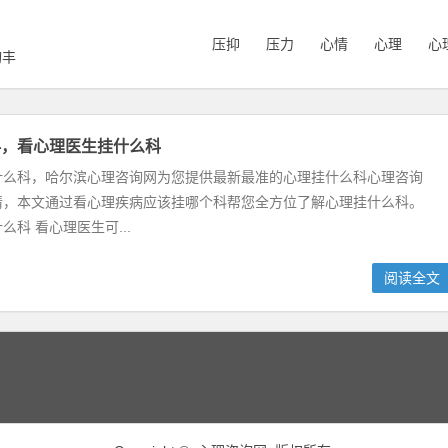
压抑
压力
心情
心理
心
询丰
科，看心理医生挂什么科
什么科，哈尔滨心理咨询网为您提供最新最准的心理挂什么科心理咨询
情，本文通过看心理疾病应该挂哪个科帮您全方位了解心理挂什么科。
么科 看心理医生可...
阅读全文