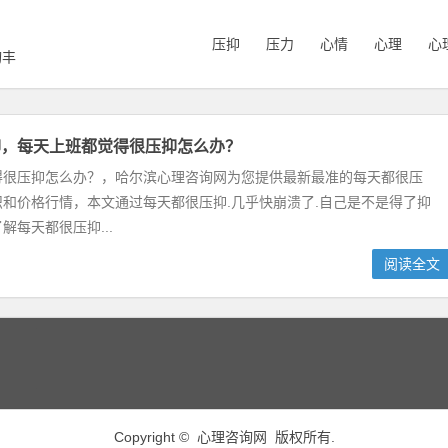
压抑
压力
心情
心理
心
询丰
抑，每天上班都觉得很压抑怎么办？
得很压抑怎么办？，哈尔滨心理咨询网为您提供最新最准的每天都很压
和价格行情，本文通过每天都很压抑.几乎快崩溃了.自己是不是得了抑
解每天都很压抑...
阅读全文
Copyright ©
心理咨询网
版权所有.