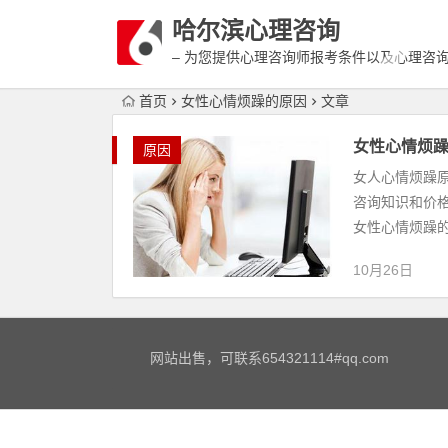
哈尔滨心理咨询
– 为您提供心理咨询师报考条件以及心理咨
富详细的案例介绍
首页
女性心情烦躁的原因
文章
女性心情烦
原因
女人心情烦躁
咨询知识和价
女性心情烦躁的
10月26日
网站出售，可联系654321114#qq.com