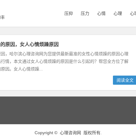
压抑
压力
心情
心理
心
询丰
躁的原因，女人心情烦躁原因
原因，哈尔滨心理咨询网为您提供最新最准的女性心情烦躁的原因心理
格行情，本文通过女人心情烦躁的原因是什么引起的？帮您全方位了解
原因。女人心情烦躁...
阅读全文
Copyright ©
心理咨询网
版权所有.