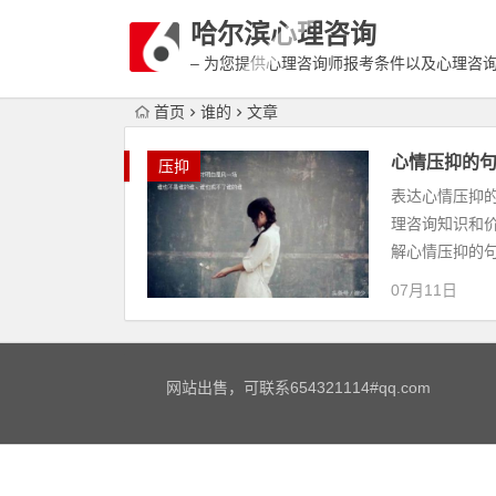
哈尔滨心理咨询
– 为您提供心理咨询师报考条件以及心理咨
富详细的案例介绍
首页
谁的
文章
心情压抑的
压抑
表达心情压抑
理咨询知识和
解心情压抑的句
07月11日
网站出售，可联系654321114#qq.com