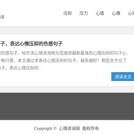
压抑
压力
心情
心理
心
询丰
句子，表达心情压抑的伤感句子
的伤感句子，哈尔滨心理咨询网为您提供最新最准的心情压抑的句子心
价格行情，本文通过求表达心情压抑的句子，越多越好！帮您全方位了
子。表达心情压抑的...
阅读全文
Copyright ©
心理咨询网
版权所有.