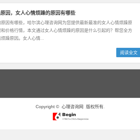
躁原因，女人心情烦躁的原因有哪些
的原因有哪些，哈尔滨心理咨询网为您提供最新最准的女人心情烦躁原
识和价格行情，本文通过女人心情烦躁的原因是什么引起的？帮您全方
烦躁原因。女人心情...
阅读全文
Copyright ©
心理咨询网
版权所有.