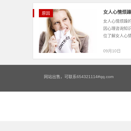
女人心情烦
原因
女人心情烦躁
因心理咨询知
位了解女人心情
09月10日
网站出售，可联系654321114#qq.com