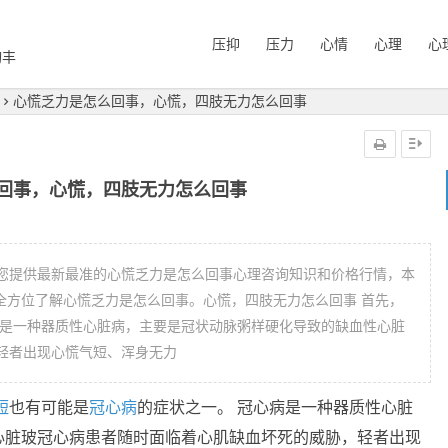
压抑
压力
心情
心理
心
询丰
心慌乏力是怎么回事，心慌，四肢无力怎么回事
回事，心慌，四肢无力怎么回事
您提供最新最准的心慌乏力是怎么回事心理咨询知识和价格行情，本
全方位了解心慌乏力是怎么回事。心慌，四肢无力怎么回事 首先，
病是一种器质性心脏病，主要是冠状动脉粥样硬化导致的缺血性心脏
轻者出现心慌气短、浑身无力
短
也有可能是
冠心病
的症状之一。 冠心病是一种器质性心脏
心脏玻冠心病患者随时面临着心肌缺血坏死的威胁，轻者出现