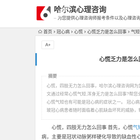
哈尔滨心理咨询
– 为您提供心理咨询师报考条件以及心理咨
富详细的案例介绍
首页
冠心病
心慌
心慌乏力是怎么回事
气短
A+
心慌乏力是怎么
摘要
心慌，四肢无力怎么回事，哈尔滨心理咨询网为
文通过经常心慌气短,浑身无力是怎么回事?帮您
心慌气短也有可能是冠心病的症状之一。 冠心
玻冠心病患者随时面临着心肌缺血坏死的威胁，
心慌，四肢无力怎么回事 首先，心慌
气
病，主要是冠状动脉粥样硬化导致的缺血性