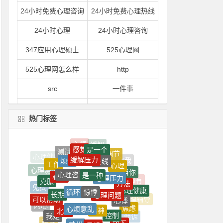
24小时免费心理咨询
24小时免费心理热线
24小时心理
24小时心理咨询
347应用心理硕士
525心理网
525心理网怎么样
http
src
一件事
一到
一到晚上就心情烦躁
热门标签
一到晚上心情就很压抑
一句
感觉
是一个
一心理
一是
测试
缓解压力
调节
在线
烦恼
心理
工作
是一种
心理咨询师
心理压力
心脏
一紧张
一紧张就想吐
当你
心理测试
方法
克服
惊悸
循环
心理问题
长期
免费
心理健康
一门
一间
心悸
可以帮助
心烦意乱
精神
心理辅导
北京
焦虑
内心
控制
一颗
上了
我是
苏州
易怒
报考
倾诉
放下
疏导
异常
情绪