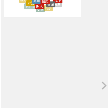
上台
上海
自己的
的人
医生
事情
有什么
的是
心情
学习
压抑
你是
上海心理学
上火
上班
上班压抑
上班很压抑
不住
不佳
不健康
不可能
不喜欢
不好
不如意
不平衡
不开心
不愿
不愿意
不知不觉焦虑好了
不稳定
不紧
不能正常
不舒服
不良情绪