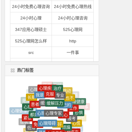
24小时免费心理咨询
24小时免费心理热线
24小时心理
24小时心理咨询
347应用心理硕士
525心理网
525心理网怎么样
http
src
一件事
一到
一到晚上就心情烦躁
热门标签
一到晚上心情就很压抑
一句
心理疾病
治疗
一心理
一是
心理治疗
克服
跳动
专业
我是
也不
长期
缓解压力
缓解
自己的
一紧张
一紧张就想吐
患者
心理健康
是指
工作
心理
心理专家
心理学
内心
都是
心理健康教育
恐惧
一门
一间
报考
紧张
心理障碍
不好
调节
免费
心慌
症状
烦躁
一颗
上了
低落
恐惧症
心烦意乱
你是
深圳
心理医生
放下
苏州
才会