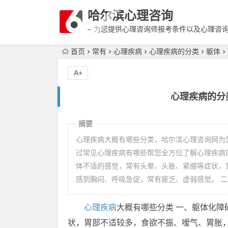
哈尔滨心理咨询
– 为您提供心理咨询师报考条件以及心理咨
富详细的案例介绍
首页
常有
心理疾病
心理疾病的分类
躯体
A+
心理疾病的分
摘要
心理疾病大概有哪些分类，哈尔滨心理咨询网为
过常见心理疾病有哪些帮您全方位了解心理疾病
体不适的感觉，常有头晕、头胀、紧绷等症状，
感到胸闷、呼吸急促，常有疲乏、虚弱感觉。 二
心理疾病
大概有哪些分类 一、躯体化障
状，胃部不适较多，食欲不振、嗳气、胃胀