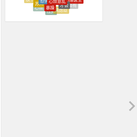
上台
上海
生物钟
暴躁
都有
是一个
心烦
焦虑症
压抑
心态
急躁
自卑
上海心理学
上火
上班
上班压抑
上班很压抑
不住
不佳
不健康
不可能
不喜欢
不好
不如意
不平衡
不开心
不愿
不愿意
不知不觉焦虑好了
不稳定
不紧
不能正常
不舒服
不良情绪