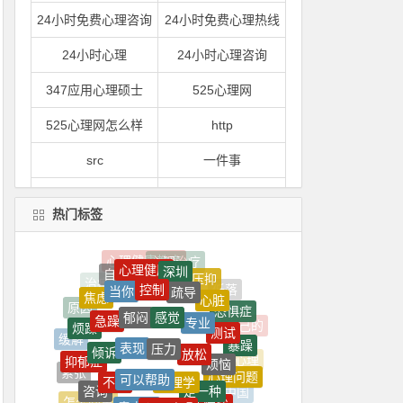
24小时免费心理咨询
24小时免费心理热线
24小时心理
24小时心理咨询
347应用心理硕士
525心理网
525心理网怎么样
http
src
一件事
一到
一到晚上就心情烦躁
热门标签
一到晚上心情就很压抑
一句
心理健康
深圳
一心理
一是
自卑
控制
压抑
疏导
当你
心脏
焦虑
感觉
郁闷
专业
一紧张
一紧张就想吐
急躁
恐惧症
原因
测试
烦躁
压力
表现
放松
倾诉
缓解
暴躁
一门
一间
烦恼
抑郁症
可以帮助
心理学
心理
不好
心理问题
紧张
是一种
一颗
上了
咨询
青少年
心理障碍
心烦
中国
症状
怎么回事
易怒
缓解压力