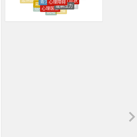
上台
上海
都有
心理医生
异常
恐惧
也不
是指
跳动
焦虑症
精神
才会
上海心理学
上火
上班
上班压抑
上班很压抑
不住
不佳
不健康
不可能
不喜欢
不好
不如意
不平衡
不开心
不愿
不愿意
不知不觉焦虑好了
不稳定
不紧
不能正常
不舒服
不良情绪