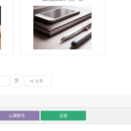
赏
分享
心理医生
这是