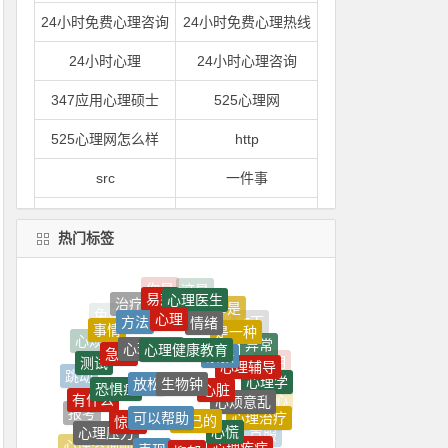
24小时免费心理咨询
24小时免费心理热线
24小时心理
24小时心理咨询
347应用心理硕士
525心理网
525心理网怎么样
http
src
一件事
一到
一到晚上就心情烦躁
热门标签
一到晚上心情就很压抑
一句
易怒
心理医生
一心理
一是
治疗
心理
都是
情绪
方法
是一种
事情
心理健康教育
心理健康
紧张
急躁
一紧张
一紧张就想吐
异常
心烦
心理辅导
测试
生物钟
放松
心脏
恐惧症
跳动
心理学
一门
一间
心烦意乱
有什么
可以帮助
自己的
内心
惊悸
心理治疗
报考
心慌
一颗
上了
心理压力
表现
抑郁
心态
克服
心理疾病
心理咨询师
焦虑
是指