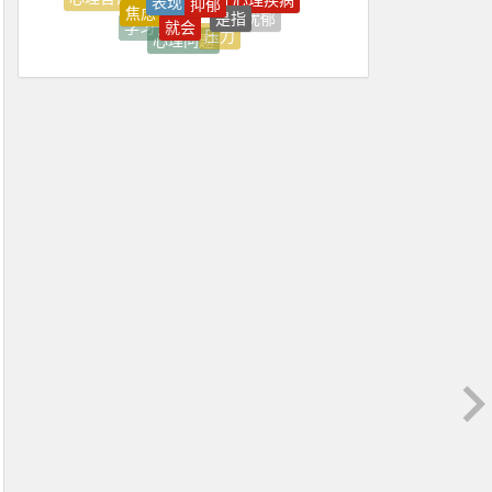
上台
上海
焦虑症
就会
忧郁
心理咨询
学习
压力
心理问题
压抑
深圳
中国
上海心理学
上火
上班
上班压抑
上班很压抑
不住
不佳
不健康
不可能
不喜欢
不好
不如意
不平衡
不开心
不愿
不愿意
不知不觉焦虑好了
不稳定
不紧
不能正常
不舒服
不良情绪