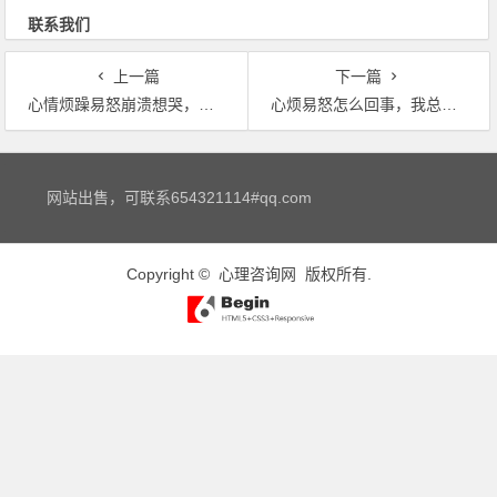
联系我们
上一篇
下一篇
心情烦躁易怒崩溃想哭，烦躁易怒想哭高兴不起来爱生气什么都不想
心烦易怒怎么回事，我总是爱发脾气，心烦易怒，怎么回事
文章导航
网站出售，可联系654321114#qq.com
Copyright ©
心理咨询网
版权所有.