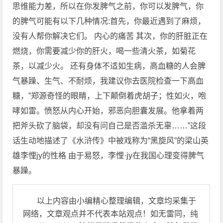
思维能力差，所以在你发脾气之前，你可以发脾气，你
的脾气可能有以下几种情况:首先，你最近遇到了麻烦，
没有人帮你解决它们。 内心的痛苦 其次，你的肝脏正在
燃烧，你需要减少你的肝火，喝一些清火茶，如菊花
茶，以减少火。 还有身体不适如生病，高血糖的人会脾
气暴躁、生气、不耐烦，我建议你去医院检查一下高血
糖，”郑源奇怪的眼睛，上下颠倒着虎胡子；性如火，咆
哮如雷。愤怒从内心开始，邪恶向胆囊发展。他拿着两
把斧头砍了脑袋，却没有问自己是否滥杀无辜……”这段
话生动地描述了《水浒传》中被戏称为“黑旋风”的梁山英
雄李悝jy的性格 由于易怒，李悝·jy在我国心理变得脾气
暴躁。
以上内容由小编精心整理编辑，文章均采集于
网络，文章观点并不代表本站观点！如无雷同，纯