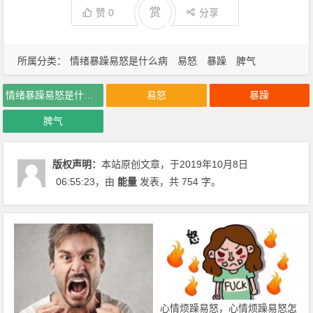
赏
赞
0
分享
所属分类：
情绪暴躁易怒是什么病
易怒
暴躁
脾气
情绪暴躁易怒是什么病
易怒
暴躁
脾气
版权声明：
本站原创文章，于2019年10月8日
06:55:23
，由
能量
发表，共 754 字。
心情烦躁易怒，心情烦躁易怒怎