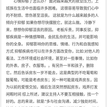
心情抑郁了怎么办？ 面对越来越大的就业压力，上
班族在生活中也面临许多困难。 这很容易导致我们心中
的不耐烦、悲伤甚至沮丧。 这就是为什么越来越多的人
倾向于抑郁 如果你想尽快摆脱它，就这么做。 冷静下
来，想想你抑郁沮丧的原因。 老板斥责，同事反驳，抑
郁疾病是一种情感障碍，会扰乱你的生活，并可能影响
你的全身。 抑郁影响你的思维、情绪、行为和自我感知
方式 抑郁疾病也可以在许多方面改变你，比如:对他人的
看法、工作环境或社会环境，甚至对一些事情，比如你
的外表、房子、衣服等。，有另外一半和孩子，删除
它，然后告诉房东一岁不能去，这是典型的不吃葡萄和
酸葡萄，可能是考虑房东；另一种可能是戏弄房东，因
为以前的爱恨交加，婚后生活突然想起房东，戏弄打发
闲暇时间 综上所述，建议主持人不要互相接触，找一个
好的。总的来说，就是:“多与社会沟通，减少独处时间，