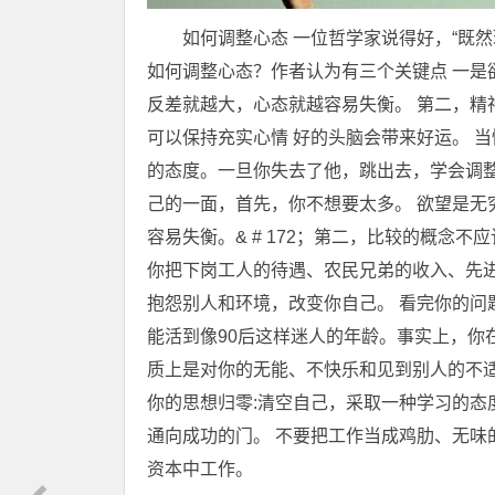
如何调整心态 一位哲学家说得好，“既然
如何调整心态？作者认为有三个关键点 一是
反差就越大，心态就越容易失衡。 第二，精
可以保持充实心情 好的头脑会带来好运。 
的态度。一旦你失去了他，跳出去，学会调
己的一面，首先，你不想要太多。 欲望是无
容易失衡。& # 172；第二，比较的概念不
你把下岗工人的待遇、农民兄弟的收入、先
抱怨别人和环境，改变你自己。 看完你的问
能活到像90后这样迷人的年龄。事实上，你
质上是对你的无能、不快乐和见到别人的不
你的思想归零:清空自己，采取一种学习的态
通向成功的门。 不要把工作当成鸡肋、无味
资本中工作。