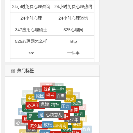
24小时免费心理咨询
24小时免费心理热线
24小时心理
24小时心理咨询
347应用心理硕士
525心理网
525心理网怎么样
http
src
一件事
一到
一到晚上就心情烦躁
热门标签
一到晚上心情就很压抑
一句
就会
是一种
一心理
一是
表现
报考
当你
自卑
原因
你是
中国
精神
急躁
压力
心理压力
一紧张
一紧张就想吐
免费
跳动
惊悸
才会
心烦意乱
这是
心脏
是一个
长期
深圳
一门
一间
青少年
疏导
放松
心理咨询
缓解
怎么回事
暴躁
心理测试
烦恼
一颗
上了
测试
患者
克服
倾诉
心理健康教育
可以帮助
心理治疗
心情
心态