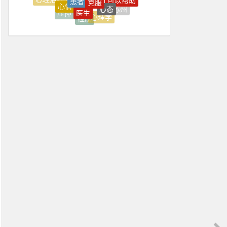
上台
上海
生物钟
医生
苏州
我是
压抑
心理学
控制
方法
心理
内心
上海心理学
上火
上班
上班压抑
上班很压抑
不住
不佳
不健康
不可能
不喜欢
不好
不如意
不平衡
不开心
不愿
不愿意
不知不觉焦虑好了
不稳定
不紧
不能正常
不舒服
不良情绪