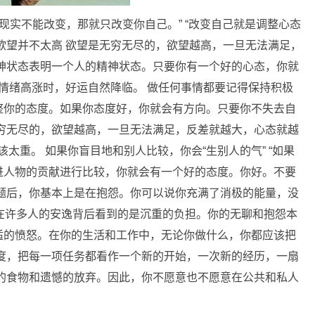
现实不能改变，那就只改变你自己。” “改变自己就是调整心态
欲望并不太高 欲望是无穷无尽的，欲望越高，一旦无法满足，
神状态表明一个人的精神状态。只要你有一个好的心态，你就
当情绪高涨时，好运自然降临。 做任何事情都要记得保持积极
整你的态度。如果你态度好，你就会有方向。只要你不失去自
穷无尽的，欲望越高，一旦无法满足，反差就越大，心态就越
应该太重。 如果你盲目地和别人比较，你会“生别人的气” “如果
进人物的贡献进行比较，你就会有一个好的态度。你好。不要
题后，你基本上是在抱怨。你可以说你充满了消极的能量，没
在许多人的安逸背后看到的是沉重的负担。你的无聊和抱怨本
适的愤怒。在你的生活和工作中，无论你做什么，你都应该把
度，把每一项任务都看作一个新的开始，一次新的经历，一扇
的食物和遗憾的放弃。因此，你不愿意也不愿意在公共和私人