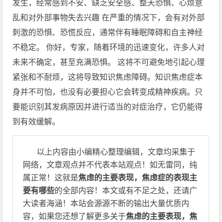
发生，经常感到不安、缺乏安全感、整天恐惧、心烦意
乱和对外部事物失去兴趣 在严重的情况下，会有对外部
刺激的恐惧、恐慌反应，通常伴有睡眠障碍和自主神经
不稳定。 你好，专家，随着环境的迅速变化，许多人对
未来不确定，甚至充满恐惧。 这将不可避免地引起心理
紧张和不耐烦，这将导致知识焦虑障碍。知识焦虑症本
身并不可怕，也没有必要担心它会转变成精神疾病。只
要能识别其发病原因并进行适当的对症治疗，它仍能得
到有效缓解。
以上内容由小编精心整理编辑，文章均采集于
网络，文章观点并不代表本站观点！如无雷同，纯
属正常！这就是
焦虑的主要表现，焦虑症的表现主
要有哪些
的全部内容！本文或有不足之处，还请广
大读者海涵！本站会源源不断的输出大量优质内
容，如果您还想了解更多关于
焦虑的主要表现，焦