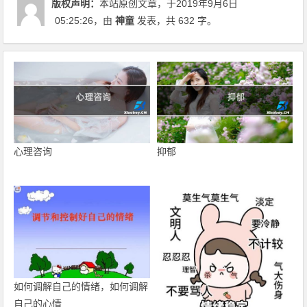
版权声明：
本站原创文章，于2019年9月6日
05:25:26
，由
神童
发表，共 632 字。
心理咨询
抑郁
如何调解自己的情绪，如何调解
自己的心情