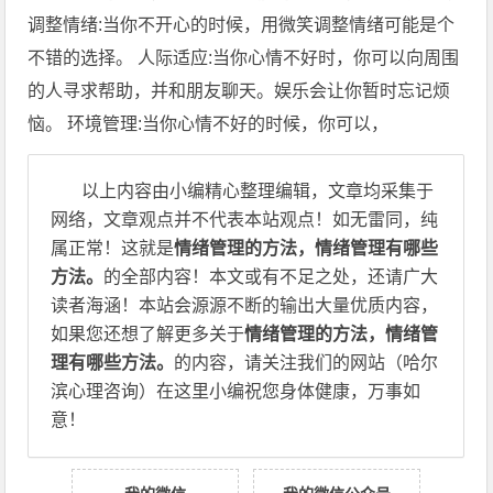
调整情绪:当你不开心的时候，用微笑调整情绪可能是个
不错的选择。 人际适应:当你心情不好时，你可以向周围
的人寻求帮助，并和朋友聊天。娱乐会让你暂时忘记烦
恼。 环境管理:当你心情不好的时候，你可以，
以上内容由小编精心整理编辑，文章均采集于
网络，文章观点并不代表本站观点！如无雷同，纯
属正常！这就是
情绪管理的方法，情绪管理有哪些
方法。
的全部内容！本文或有不足之处，还请广大
读者海涵！本站会源源不断的输出大量优质内容，
如果您还想了解更多关于
情绪管理的方法，情绪管
理有哪些方法。
的内容，请关注我们的网站（哈尔
滨心理咨询）在这里小编祝您身体健康，万事如
意！