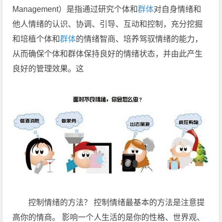
Management）是指通过研究个体和
群体
对自身情绪和
他人情绪的认识、协调、引导、互动和控制，充分挖掘
和培植个体和
群体
的情绪智商、培养驾驭情绪的能力，
从而确保个体和群体保持良好的情绪状态，并由此产生
良好的管理效果。这
控制情绪的方法？ 控制情绪最基本的方法是注意提
高你的情商。 影响一个人生活的是你的性格、世界观、