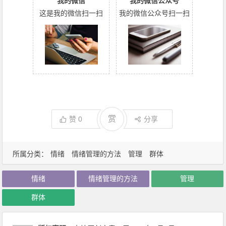
我的微信
我的微信公众号
这是我的微信扫一扫
我的微信公众号扫一扫
赏
赞
0
分享
所属分类：
情绪
情绪管理的方法
管理
群体
情绪
情绪管理的方法
管理
群体