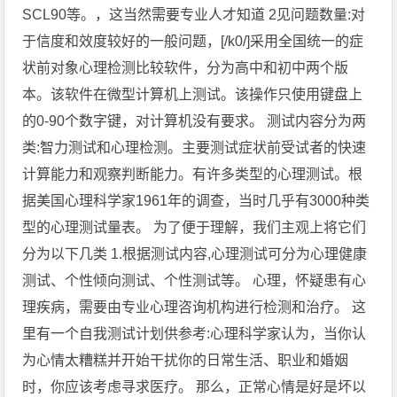
SCL90等。，这当然需要专业人才知道 2见问题数量:对
于信度和效度较好的一般问题，[/k0/]采用全国统一的症
状前对象心理检测比较软件，分为高中和初中两个版
本。该软件在微型计算机上测试。该操作只使用键盘上
的0-90个数字键，对计算机没有要求。 测试内容分为两
类:智力测试和心理检测。主要测试症状前受试者的快速
计算能力和观察判断能力。有许多类型的心理测试。根
据美国心理科学家1961年的调查，当时几乎有3000种类
型的心理测试量表。 为了便于理解，我们主观上将它们
分为以下几类 1.根据测试内容,心理测试可分为心理健康
测试、个性倾向测试、个性测试等。 心理，怀疑患有心
理疾病，需要由专业心理咨询机构进行检测和治疗。 这
里有一个自我测试计划供参考:心理科学家认为，当你认
为心情太糟糕并开始干扰你的日常生活、职业和婚姻
时，你应该考虑寻求医疗。 那么，正常心情是好是坏以