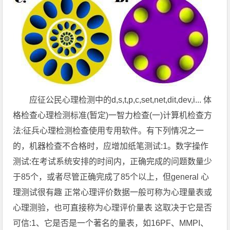
应征公民心理检测中的d,s,t,p,c,set,net,dit,dev,i... 体
格检查心理检测标准(暂定)一智力检查(一)计算机检查方
法:征兵心理检测检查使用专用软件。有下列情况之一
的，机器检查不合格时，应增加纸笔测试:1。数字操作
测试:在考试系统安排的时间内，正确完成的问题数量少
于85个，或者尽管正确完成了85个以上，但general 心
理测试很有趣 正常心理评价数据一般可称为心理量表或
心理测验，也可直接称为心理评价量表 这取决于它是否
可信:1、它是否是一个著名的量表，如16PF、MMPI、