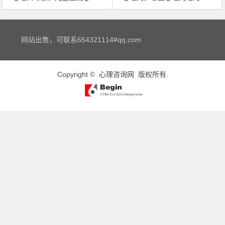
文章导航
网站出售，可联系654321114#qq.com
Copyright ©
心理咨询网
版权所有.