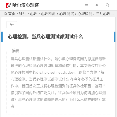
哈尔滨心理咨
询
首页
征兵
心理
心理检测
心理测试
心理检测，当兵心理测试都测试什么
A+
心理检测，当兵心理测试都测试什么
摘要
当兵心理测试都测试什么，哈尔滨心理咨询网为您提供最新
最准的心理检测心理咨询知识和价格行情，本文通过应征公
民心理检测中的d,s,t,p,c,set,net,dit,dev,i…帮您全方位了解
心理检测。当兵心理测试都测试什么 在今年冬季的征兵工
作中，我国首次正式将心理检测列为征兵体检项目，这项举
措引起了国内外的广泛关注。征兵体检项目为何增加心理测
试？那些心理测试的试题是谁出的？为什么出这样的题？笔
者