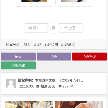
赏
赞
0
分享
所属分类：
征兵
心理
心理检测
心理测试
征兵
心理
心理检测
心理测试
版权声明：
本站原创文章，于2019年7月9日
12:15:30
，由
检测
发表，共 757 字。