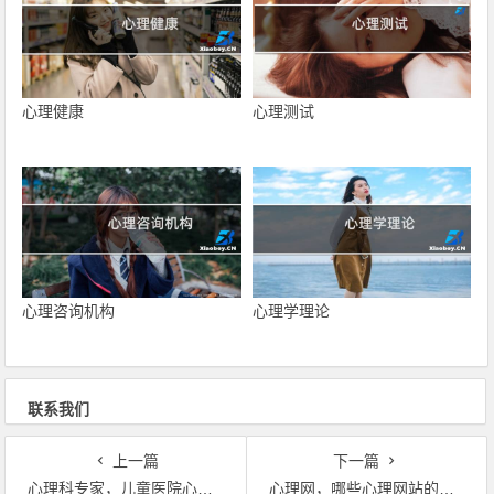
心理健康
心理测试
心理咨询机构
心理学理论
联系我们
上一篇
下一篇
心理科专家，儿童医院心理科专家
心理网，哪些心理网站的心理咨询师比较专业？ 525心理网怎样?