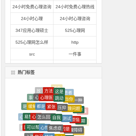
24小时免费心理咨询
24小时免费心理热线
24小时心理
24小时心理咨询
347应用心理硕士
525心理网
525心理网怎么样
http
src
一件事
一到
一到晚上就心情烦躁
热门标签
一到晚上心情就很压抑
一句
方法
这是
一心理
一是
心理医生
跳动
心理
当你
事情
是一种
紧张
都是
压抑
缓解
一紧张
一紧张就想吐
心理问题
是指
自卑
怎么回事
自我
心脏
急躁
测试
易怒
烦恼
一门
一间
心慌
长期
心悸
焦虑症
可以帮助
的是
忧郁
医生
心理障碍
一颗
上了
焦虑
内心
精神
北京
学习
自己的
心理学
深圳
的人