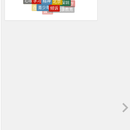
上台
上海
治疗
青少年
倾诉
在线
恐惧症
心理健康教育
感觉
咨询
我是
心理疾病
上海心理学
上火
上班
上班压抑
上班很压抑
不住
不佳
不健康
不可能
不喜欢
不好
不如意
不平衡
不开心
不愿
不愿意
不知不觉焦虑好了
不稳定
不紧
不能正常
不舒服
不良情绪