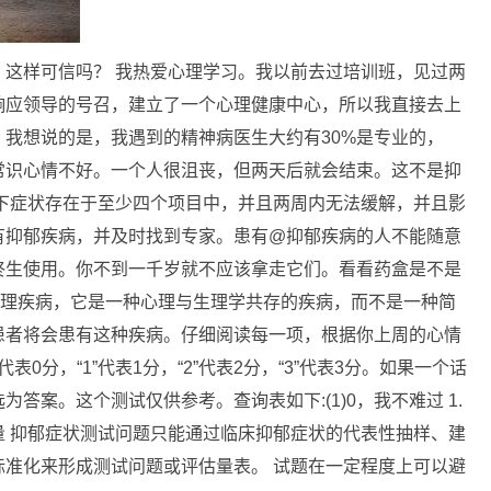
，这样可信吗？ 我热爱心理学习。我以前去过培训班，见过两
响应领导的号召，建立了一个心理健康中心，所以我直接去上
我想说的是，我遇到的精神病医生大约有30%是专业的，
是常识心情不好。一个人很沮丧，但两天后就会结束。这不是抑
下症状存在于至少四个项目中，并且两周内无法缓解，并且影
有抑郁疾病，并及时找到专家。患有@抑郁疾病的人不能随意
终生使用。你不到一千岁就不应该拿走它们。看看药盒是不是
心理疾病，它是一种心理与生理学共存的疾病，而不是一种简
患者将会患有这种疾病。仔细阅读每一项，根据你上周的心情
0”代表0分，“1”代表1分，“2”代表2分，“3”代表3分。如果一个话
答案。这个测试仅供参考。查询表如下:(1)0，我不难过 1.
 抑郁症状测试问题只能通过临床抑郁症状的代表性抽样、建
准化来形成测试问题或评估量表。 试题在一定程度上可以避