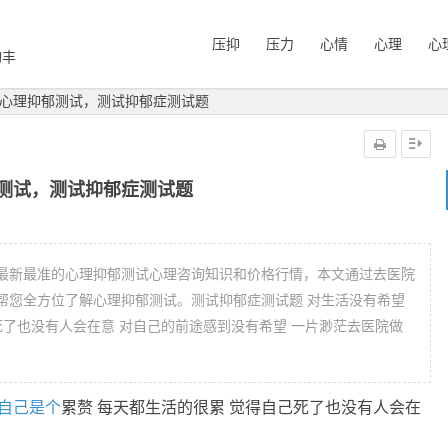
压抑
压力
心情
心理
心
询丰
心理抑郁测试，测试抑郁症测试题
测试，测试抑郁症测试题
最新最准的心理抑郁测试心理咨询知识和价格行情，本文通过去医院
帮您全方位了解心理抑郁测试。测试抑郁症测试题 对生活没有希望
死了也没有人会在意 对自己的前途感到没有希望 一片渺茫去医院做
自己
是个
累赘 每天都生活的很累 觉得自己死了也没有人会在