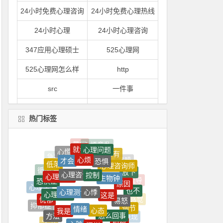
24小时免费心理咨询
24小时免费心理热线
24小时心理
24小时心理咨询
347应用心理硕士
525心理网
525心理网怎么样
http
src
一件事
一到
一到晚上就心情烦躁
热门标签
一到晚上心情就很压抑
一句
就会
心理问题
一心理
一是
心慌
心烦
都有
恐惧
才会
心理咨询师
低落
控制
心理咨询
生物钟
心理专家
一紧张
一紧张就想吐
放下
循环
原因
恐惧症
心悸
心理测试
这是
心理医生
心理学
也不
一门
一间
易怒
忧郁
情绪
心态
感觉
我是
调节
抑郁症
怎么回事
一颗
上了
方法
心脏
深圳
烦恼
表现
抑郁
学习
可以帮助
郁闷