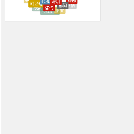
上台
上海
症状
咨询
事情
是指
长期
专业
心理健康
不好
北京
内心
上海心理学
上火
上班
上班压抑
上班很压抑
不住
不佳
不健康
不可能
不喜欢
不好
不如意
不平衡
不开心
不愿
不愿意
不知不觉焦虑好了
不稳定
不紧
不能正常
不舒服
不良情绪