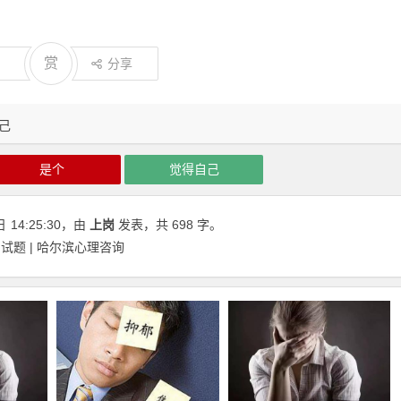
赏
分享
己
是个
觉得自己
日
14:25:30
，由
上岗
发表，共 698 字。
题 | 哈尔滨心理咨询