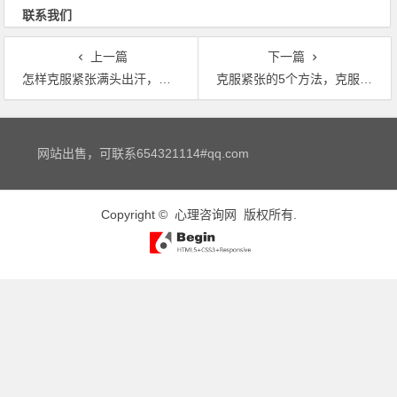
联系我们
上一篇
下一篇
怎样克服紧张满头出汗，怎么克服一紧张就出汗的问题呀？
克服紧张的5个方法，克服紧张的五个方法 如何克服紧张发抖
文章导航
网站出售，可联系654321114#qq.com
Copyright ©
心理咨询网
版权所有.