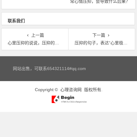
常心情压抑，会导致什么后果？
联系我们
上一篇
下一篇
心里压抑的说说，压抑的心情说说
压抑的句子，表达“心里极度压抑”的诗句有哪些？
文章导航
网站出售，可联系654321114#qq.com
Copyright ©
心理咨询网
版权所有.