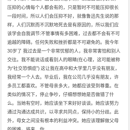
压抑的心情每个人都会有的，只是暂时不可能压抑很长
一段时间，所以人们会压抑不好，就像鲁迅先生说的那
样，人们沉默而不沉默地死去是有原因的，所以我们应
该学会自我调节:不管事情有多困难，过去都不会有不可
逾越的障碍。任何失败和挫折都是不可避免的。我今年
30岁了 我过去是一个非常忧郁的人，我非常害怕和别人
交往。我不能说话或看别人的眼睛(在心理，这可能被称
为“社交恐惧症”) 这让我在高中和大学里几乎没有朋友，
我经常一个人去。毕业后，我在公司几乎没有朋友，许
多员工都喜欢。不管母亲多大，她都应该受到尊重。在
类似的情况下，停止争吵，仔细想想她是否做错了什
么。当她有空时，她应该坐下来好好谈谈。她应该努力
通过沟通达成共识，以寻求共同点，保持小的分歧。此
外，母女之间没有根本的利益冲突。她应该理解做父母
的困难。将来，你，