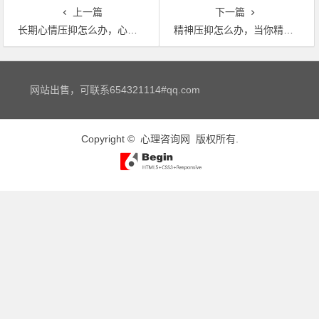
上一篇
下一篇
长期心情压抑怎么办，心情烦躁，长期心情压抑该怎么办
精神压抑怎么办，当你精神感到很压抑的时候怎么办？？
文章导航
网站出售，可联系654321114#qq.com
Copyright ©
心理咨询网
版权所有.