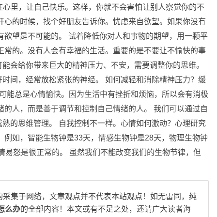
/放在心里，让自己快乐。这样，你就不会害怕让别人察觉你的不
开心的时候，找个好朋友告诉你。忧虑来自欲望。如果你没有
有欲望是不可能的。 试着降低你对人和事物的期望，用一颗平
正常的。没有人会有幸福的生活。重要的是不要让不愉快的事
可能会给你带来巨大的精神压力、不安，需要调整你的思维。
时间，经常放松紧张的神经。 如何减轻和消除精神压力？缓
不可能总是心情愉快。因为生活中有挫折和烦恼，所以会有消极
绪的人，而是善于调节和控制自己情绪的人。 我们可以通过自
熟的思维管理。 自我控制不一样。心情如何激动？心理研究
 例如，智能生物钟是33天，情感生物钟是28天，物理生物钟
心情易怒是很正常的。 虽然我们不能改变我们的生物节律，但
均采集于网络，文章观点并不代表本站观点！如无雷同，纯
怎么办
的全部内容！本文或有不足之处，还请广大读者海