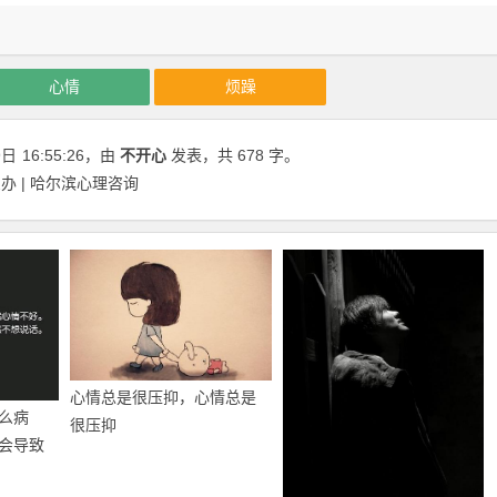
心情
烦躁
9日
16:55:26
，由
不开心
发表，共 678 字。
 | 哈尔滨心理咨询
心情总是很压抑，心情总是
么病
很压抑
会导致