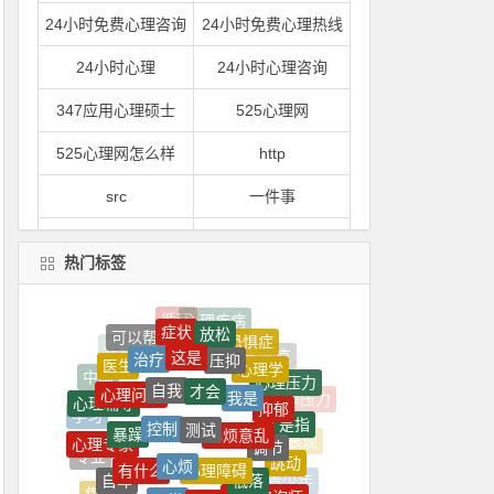
24小时免费心理咨询
24小时免费心理热线
24小时心理
24小时心理咨询
347应用心理硕士
525心理网
525心理网怎么样
http
src
一件事
一到
一到晚上就心情烦躁
热门标签
一到晚上心情就很压抑
一句
症状
放松
一心理
一是
可以帮助
这是
恐惧症
压抑
治疗
心理学
医生
才会
自我
一紧张
一紧张就想吐
我是
心理问题
心理压力
中国
心理辅导
抑郁
测试
控制
心烦意乱
暴躁
学习
是指
一门
一间
调节
心理专家
心烦
心理障碍
表现
有什么
跳动
专业
低落
一颗
上了
自卑
就会
异常
你是
青少年
心理咨询师
焦虑症
不好
是一种