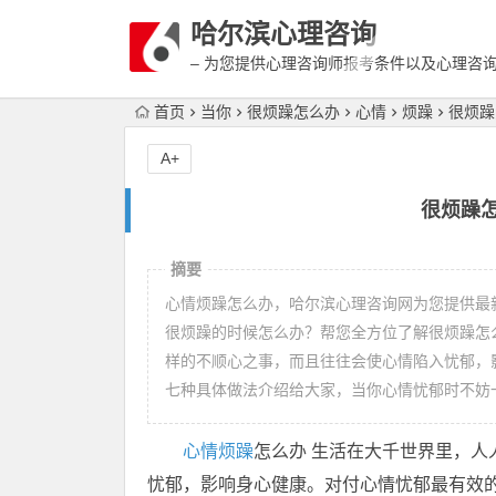
哈尔滨心理咨询
– 为您提供心理咨询师报考条件以及心理咨
富详细的案例介绍
首页
当你
很烦躁怎么办
心情
烦躁
很烦躁
A+
很烦躁
摘要
心情烦躁怎么办，哈尔滨心理咨询网为您提供最
很烦躁的时候怎么办？帮您全方位了解很烦躁怎
样的不顺心之事，而且往往会使心情陷入忧郁，
七种具体做法介绍给大家，当你心情忧郁时不妨
心情
烦躁
怎么办 生活在大千世界里，
忧郁，影响身心健康。对付心情忧郁最有效