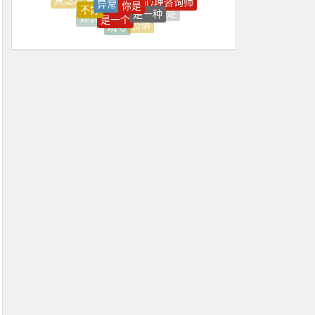
上台
上海
抑郁症
是一个
都是
缓解
倾诉
恐惧
疏导
怎么回事
都有
感觉
上海心理学
上火
上班
上班压抑
上班很压抑
不住
不佳
不健康
不可能
不喜欢
不好
不如意
不平衡
不开心
不愿
不愿意
不知不觉焦虑好了
不稳定
不紧
不能正常
不舒服
不良情绪