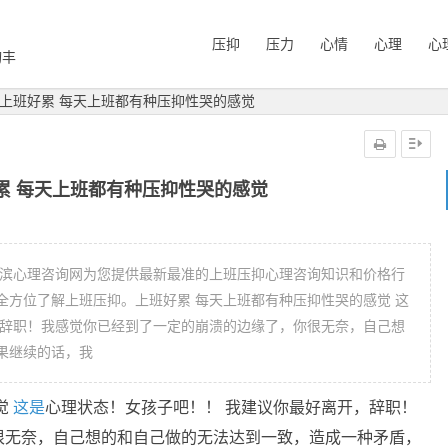
压抑
压力
心情
心理
心
询丰
上班好累 每天上班都有种压抑性哭的感觉
累 每天上班都有种压抑性哭的感觉
尔滨心理咨询网为您提供最新最准的上班压抑心理咨询知识和价格行
全方位了解上班压抑。上班好累 每天上班都有种压抑性哭的感觉 这
，辞职！我感觉你已经到了一定的崩溃的边缘了，你很无奈，自己想
果继续的话，我
觉
这是
心理状态！女孩子吧！！ 我建议你最好离开，辞职！
很无奈，自己想的和自己做的无法达到一致，造成一种矛盾，