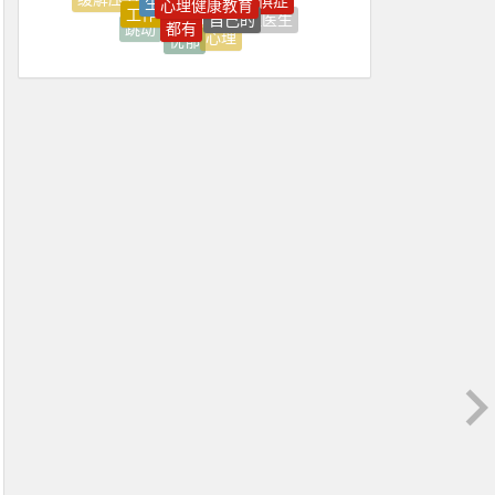
上台
上海
我是
都有
心理医生
是一种
跳动
心理
忧郁
情绪
控制
才会
上海心理学
上火
上班
上班压抑
上班很压抑
不住
不佳
不健康
不可能
不喜欢
不好
不如意
不平衡
不开心
不愿
不愿意
不知不觉焦虑好了
不稳定
不紧
不能正常
不舒服
不良情绪