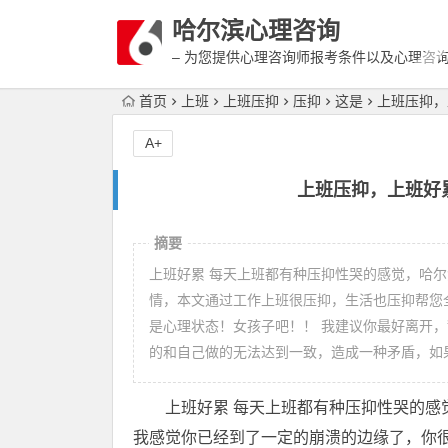
哈尔滨心理咨询
– 为您提供心理咨询师报考条件以及心理咨
富详细的案例介绍
首页
上班
上班压抑
压抑
这是
上班压抑，
A+
上班压抑，上班好
摘要
上班好累 每天上班都有种压抑性哭的感觉，哈
情，本文通过工作上班很压抑，生活也压抑帮您
是心理状态！女孩子吧！！ 我建议你最好离开
的和自己做的无法达到一致，造成一种矛盾，如
上班好累 每天上班都有种压抑性哭的感
我感觉你已经到了一定的崩溃的边缘了，你