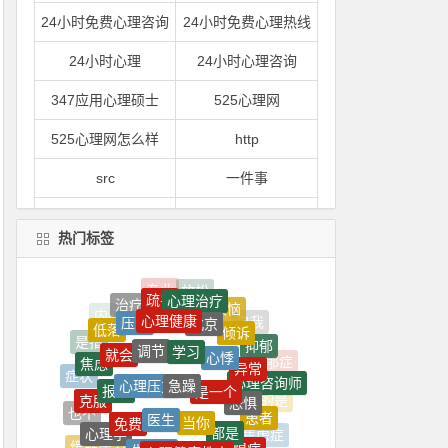
24小时免费心理咨询
24小时免费心理热线
24小时心理
24小时心理咨询
347应用心理硕士
525心理网
525心理网怎么样
http
src
一件事
一到
一到晚上就心情烦躁
热门标签
一到晚上心情就很压抑
一句
疏导
心理治疗
一心理
一是
治疗
心理健康
烦恼
北京
压力
倾诉
低落
学习
调节
一紧张
一紧张就想吐
心悸
就会
抑郁
是指
焦虑
异常
急躁
心理压力
是一个
报考
症状
心理咨询师
一门
一间
恐惧
克服
医生
当你
的是
免费
患者
也不
都是
一颗
上了
心理学
表现
生物钟
心理健康教育
焦虑症
恐惧症
缓解压力
工作
自己的