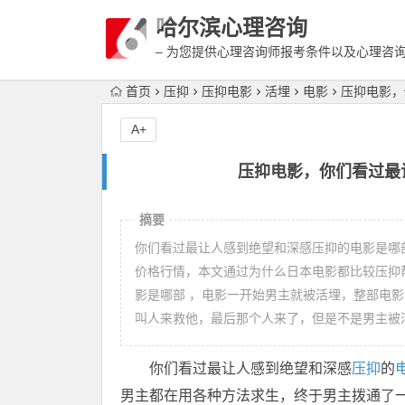
哈尔滨心理咨询
– 为您提供心理咨询师报考条件以及心理咨
富详细的案例介绍
首页
压抑
压抑电影
活埋
电影
压抑电影，
A+
压抑电影，你们看过最
摘要
你们看过最让人感到绝望和深感压抑的电影是哪
价格行情，本文通过为什么日本电影都比较压抑
影是哪部 ，电影一开始男主就被活埋，整部电
叫人来救他，最后那个人来了，但是不是男主被
你们看过最让人感到绝望和深感
压抑
的
男主都在用各种方法求生，终于男主拨通了