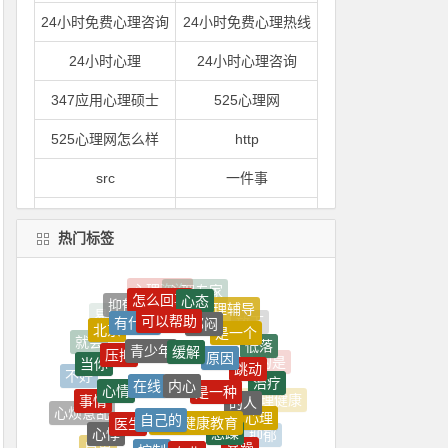
24小时免费心理咨询
24小时免费心理热线
24小时心理
24小时心理咨询
347应用心理硕士
525心理网
525心理网怎么样
http
src
一件事
一到
一到晚上就心情烦躁
热门标签
一到晚上心情就很压抑
一句
怎么回事
心态
一心理
一是
抑郁症
可以帮助
心理辅导
郁闷
有什么
是一个
北京
缓解
青少年
原因
压抑
一紧张
一紧张就想吐
低落
就会
跳动
当你
内心
在线
是一种
心情
不好
治疗
一门
一间
的人
事情
自己的
心理健康教育
心理健康
医生
心理
心烦意乱
急躁
一颗
上了
心悸
控制
专业
克服
抑郁
暴躁
自卑
精神
长期