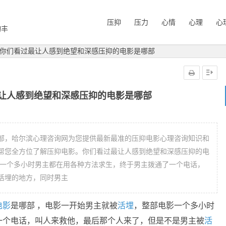
压抑
压力
心情
心理
心
询丰
你们看过最让人感到绝望和深感压抑的电影是哪部
让人感到绝望和深感压抑的电影是哪部
部，哈尔滨心理咨询网为您提供最新最准的压抑电影心理咨询知识和
帮您全方位了解压抑电影。你们看过最让人感到绝望和深感压抑的电
影一个多小时男主都在用各种方法求生，终于男主拨通了一个电话，
活埋的地方，同时男主
电影
是哪部 ，电影一开始男主就被
活埋
，整部电影一个多小时
一个电话，叫人来救他，最后那个人来了，但是不是男主被
活