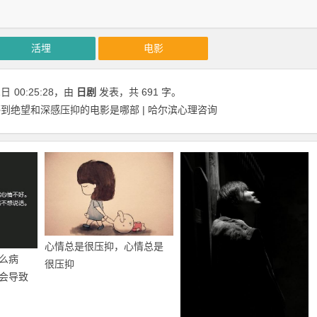
活埋
电影
1日
00:25:28
，由
日剧
发表，共 691 字。
到绝望和深感压抑的电影是哪部 | 哈尔滨心理咨询
心情总是很压抑，心情总是
么病
很压抑
会导致