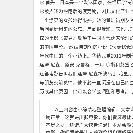
它 首先，日本是一个发达国家。在经历了快
它被描述为短跑后的疲劳期，因此文化产业也
一个漂亮的女孩睡得很熟。她的管理员朋友
后回到她租来的公寓。房间很暖和，床也很
谋的电影《菊豆》反映了中国古代儒家伦理的
的中国电影。 改编自刘恒的小说《伏羲伏羲》
年代中国的一个小镇上。华纳兄弟2011年
连姆·尼森、黛安·克鲁格、一月·琼斯和艾登·
这部电影告诉我们连姆·尼森扮演马丁·哈里
与朋友交流感情。他不必一直沉浸在自己的
历或其他原因，他可能会学会调整和思考。 
以上内容由小编精心整理编辑，文章
属正常！这就是
压抑电影，你们看过最让
不足之处，还请广大读者海涵！本站会源
电影，你们看过最让人感到绝望和深感压