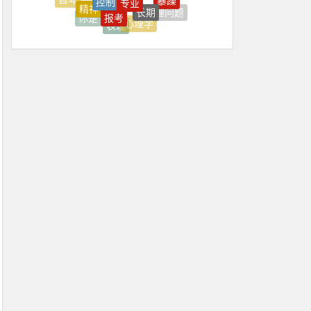
上台
上海
症状
报考
心理问题
疏导
你是
心理学
表现
学习
我是
倾诉
上海心理学
上火
上班
上班压抑
上班很压抑
不住
不佳
不健康
不可能
不喜欢
不好
不如意
不平衡
不开心
不愿
不愿意
不知不觉焦虑好了
不稳定
不紧
不能正常
不舒服
不良情绪