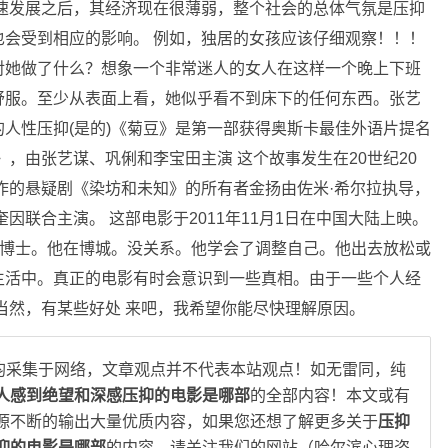
速发展之后，其经济现在很薄弱，整个社会的总体气氛是压抑
会受到相应的影响。 例如，独居的女孩应该仔细观察！！！
对她做了什么？想象一个非常迷人的女人在这样一个晚上下班
舒服。至少从表面上看，她似乎看不到床下的任何东西。张艺
人性压抑(是的)《菊豆》是第一部获得奥斯卡最佳外语片提名
，由张艺谋、巩俐和李宝田主演 这个故事发生在20世纪20
制作的悬疑剧《染坊和未知》的所有者金扬由佐米·希尔拉执导，
奎因联合主演。 这部电影于2011年11月1日在中国大陆上映。
斯博士。他在博城。没关系。他学会了调整自己。他出去放松或
生活中。真正的电影有时会意识到一些真相。由于一些个人经
当然，有某些好处 来吧，我希望你能尽快理解原因。
均采集于网络，文章观点并不代表本站观点！如无雷同，纯
人感到绝望和深感压抑的电影是哪部
的全部内容！本文或有
源不断的输出大量优质内容，如果您还想了解更多关于
压抑
抑的电影是哪部
的内容，请关注我们的网站（哈尔滨心理咨